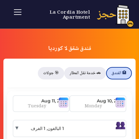
حجز
La Cordia Hotel
Apartment
فندق شقق لا كورديا
🏨 الفندق
🚗 خدمة نقل المطار
🎯 جولات
Tuesday
Monday
▼