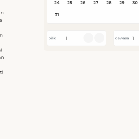
a
am
bilik
dewasa
i
an
t!