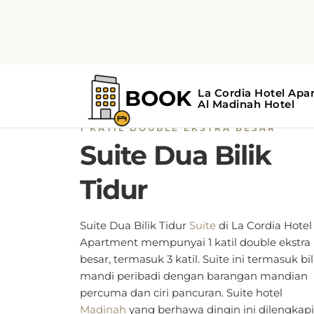
1 KATIL DOUBLE EKSTRA BESAR
Suite Dua Bilik
Tidur
Suite Dua Bilik Tidur
Suite
di
La Cordia Hotel
Apartment mempunyai 1 katil double ekstra
besar, termasuk 3 katil. Suite ini termasuk bil
mandi peribadi dengan barangan mandian
percuma dan ciri pancuran. Suite hotel
Madinah
yang berhawa dingin ini dilengkapi
dengan pembuat teh/kopi, meja kerja, dan
kawasan tempat duduk.