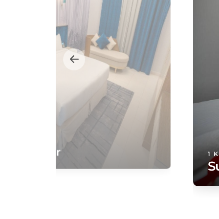
LE EKSTRA BESAR
 Bilik Tidur
1 
S